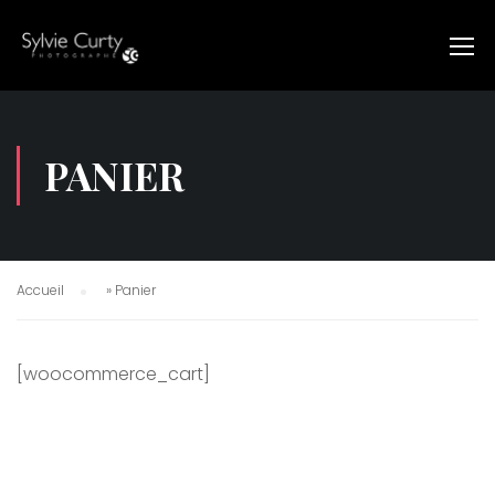
PANIER
Accueil
»
Panier
[woocommerce_cart]