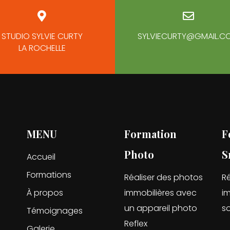
STUDIO SYLVIE CURTY
SYLVIECURTY@GMAIL.C
LA ROCHELLE
MENU
Formation
F
Photo
S
Accueil
Formations
Réaliser des photos
Ré
À propos
immobilières avec
i
un appareil photo
s
Témoignages
Reflex
Galerie